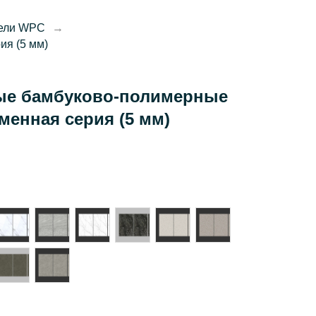
нели WPC
→
я (5 мм)
ые бамбуково-полимерные
менная серия (5 мм)